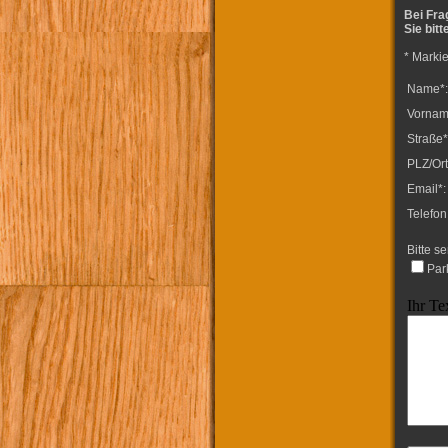
Bei Fra
Sie bit
* Marki
Name*:
Vornam
Straße*
PLZ/Ort
Email*:
Telefon
Bitte s
Par
Ihr Te