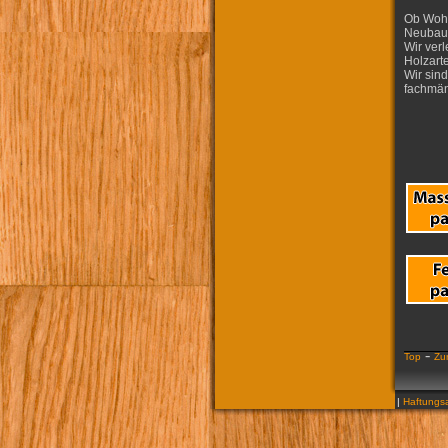
Ob Wohn
Neubau.
Wir verl
Holzart
Wir sind
fachmän
-
Top
Zu
|
Haftungsa