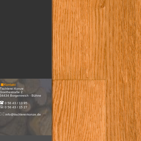
Tischlerei Konze
Goethestraße 2
34434 Borgentreich - Bühne
0 56 43 / 13 95
0 56 43 / 15 27
info@tischlerei-konze.de