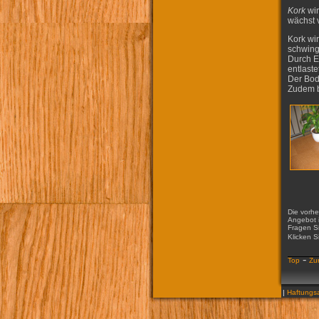
Kork
wir
wächst 
Kork wir
schwin
Durch E
entlaste
Der Bod
Zudem b
Die vorhe
Angebot i
Fragen Si
Klicken S
-
Top
Zu
|
Haftungsa