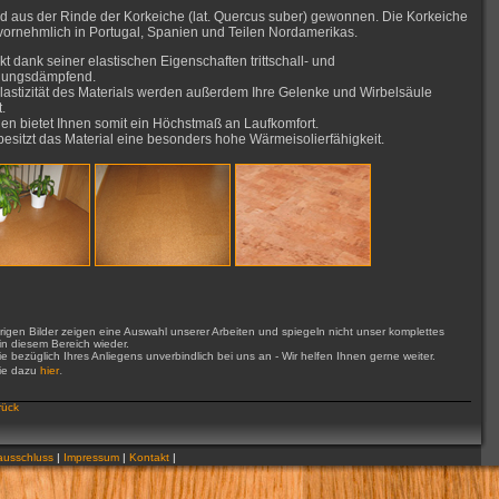
d aus der Rinde der Korkeiche (lat. Quercus suber) gewonnen. Die Korkeiche
vornehmlich in Portugal, Spanien und Teilen Nordamerikas.
kt dank seiner elastischen Eigenschaften trittschall- und
gungsdämpfend.
lastizität des Materials werden außerdem Ihre Gelenke und Wirbelsäule
t.
en bietet Ihnen somit ein Höchstmaß an Laufkomfort.
esitzt das Material eine besonders hohe Wärmeisolierfähigkeit.
rigen Bilder zeigen eine Auswahl unserer Arbeiten und spiegeln nicht unser komplettes
n diesem Bereich wieder.
e bezüglich Ihres Anliegens unverbindlich bei uns an - Wir helfen Ihnen gerne weiter.
.
ie dazu
hier
rück
usschluss
|
Impressum
|
Kontakt
|